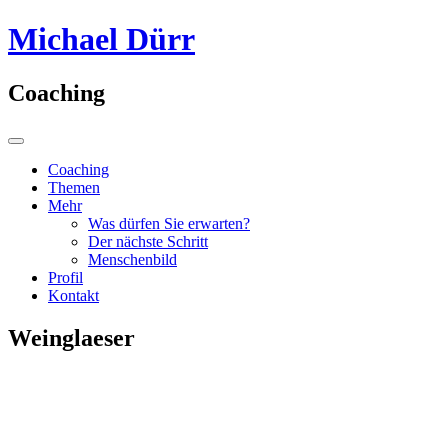
Direkt
Michael Dürr
zum
Inhalt
Coaching
Coaching
Themen
Mehr
Was dürfen Sie erwarten?
Der nächste Schritt
Menschenbild
Profil
Kontakt
Weinglaeser